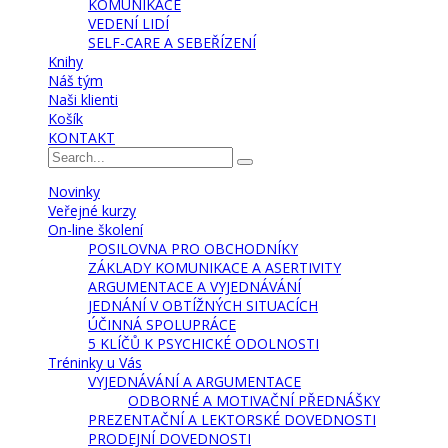
KOMUNIKACE
VEDENÍ LIDÍ
SELF-CARE A SEBEŘÍZENÍ
Knihy
Náš tým
Naši klienti
Košík
KONTAKT
Novinky
Veřejné kurzy
On-line školení
POSILOVNA PRO OBCHODNÍKY
ZÁKLADY KOMUNIKACE A ASERTIVITY
ARGUMENTACE A VYJEDNÁVÁNÍ
JEDNÁNÍ V OBTÍŽNÝCH SITUACÍCH
ÚČINNÁ SPOLUPRÁCE
5 KLÍČŮ K PSYCHICKÉ ODOLNOSTI
Tréninky u Vás
VYJEDNÁVÁNÍ A ARGUMENTACE
ODBORNÉ A MOTIVAČNÍ PŘEDNÁŠKY
PREZENTAČNÍ A LEKTORSKÉ DOVEDNOSTI
PRODEJNÍ DOVEDNOSTI