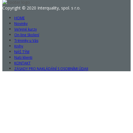
Copyright © 2020 Interquality, spol. s r.o.
HOME
Novinky
Veřejné kurzy
On-line školení
Tréninky u Vás
Knihy
NÁŠ TÝM
Naši klienti
KONTAKT
ZÁSADY PRO NAKLÁDÁNÍ S OSOBNÍMI ÚDAJI
Sign In
The password must have a minimum
of 8 characters of numbers and letters, contain at least 1 capital
letter