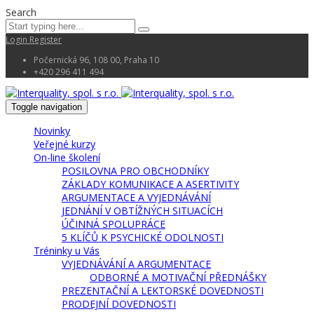
Search
Login
Register
Počernická 96, 108 00, Praha 10
+420 296 411 494
Toggle navigation
Novinky
Veřejné kurzy
On-line školení
POSILOVNA PRO OBCHODNÍKY
ZÁKLADY KOMUNIKACE A ASERTIVITY
ARGUMENTACE A VYJEDNÁVÁNÍ
JEDNÁNÍ V OBTÍŽNÝCH SITUACÍCH
ÚČINNÁ SPOLUPRÁCE
5 KLÍČŮ K PSYCHICKÉ ODOLNOSTI
Tréninky u Vás
VYJEDNÁVÁNÍ A ARGUMENTACE
ODBORNÉ A MOTIVAČNÍ PŘEDNÁŠKY
PREZENTAČNÍ A LEKTORSKÉ DOVEDNOSTI
PRODEJNÍ DOVEDNOSTI