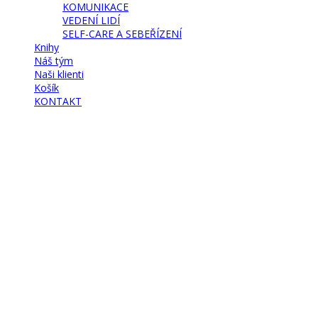
KOMUNIKACE
VEDENÍ LIDÍ
SELF-CARE A SEBEŘÍZENÍ
Knihy
Náš tým
Naši klienti
Košík
KONTAKT
Have a question?
Send enquiry
Message sent
Close