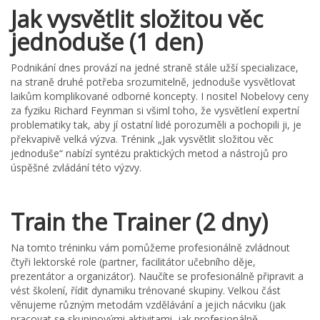
Jak vysvětlit složitou věc
jednoduše (1 den)
Podnikání dnes provází na jedné straně stále užší specializace,
na straně druhé potřeba srozumitelně, jednoduše vysvětlovat
laikům komplikované odborné koncepty. I nositel Nobelovy ceny
za fyziku Richard Feynman si všiml toho, že vysvětlení expertní
problematiky tak, aby jí ostatní lidé porozuměli a pochopili ji, je
překvapivě velká výzva. Trénink „Jak vysvětlit složitou věc
jednoduše“ nabízí syntézu praktických metod a nástrojů pro
úspěšné zvládání této výzvy.
Train the Trainer (2 dny)
Na tomto tréninku vám pomůžeme profesionálně zvládnout
čtyři lektorské role (partner, facilitátor učebního děje,
prezentátor a organizátor). Naučíte se profesionálně připravit a
vést školení, řídit dynamiku trénované skupiny. Velkou část
věnujeme různým metodám vzdělávání a jejich nácviku (jak
pracovat se skupinovými aktivitami, jak profesionálně