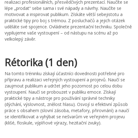
realizaci profesionálních, přesvědčivých prezentací. Naučíte se
lépe „prodat“ sebe sama i své nápady a návrhy. Naučíte se
motivovat a inspirovat publikum. Získáte větší sebejistotu a
praktické tipy pro boj s trémou. Z posluchačů a jejich otázek
uděláte své spojence. Ovládnete prezentační techniku. Společně
vypilujeme vaše vystoupení – od nástupu na scénu až po
velkolepý závěr.
Rétorika (1 den)
Na tomto tréninku získají účastníci dovednosti potřebné pro
přípravu a realizaci veřejných vystoupení a projevů. Naučí se
zaujmout publikum a udržet jeho pozornost po celou dobu
vystoupení. Naučí se probouzet v publiku emoce. Získají
praktické tipy a nástroje pro používání správné techniky
(dýchání, výslovnost, znělost hlasu). Osvojí si efektivní způsob
práce s obsahem (slovní zásoba, metafory, přirovnání) a naučí
se identifikovat a vyhýbat se nešvarům ve veřejném projevu
(klišé, floskule, výplňové výrazy, hezitační zvuky).