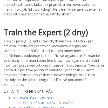
prezentovat danou látku, jak připravit a realizovat cvičení s
hraním rolí, jak řídit workshop). Na tréninku se také dozvíte, jak
pracovat s nestandardními účastníky školení.
Train the Expert (2 dny)
Trénink poskytuje sadu praktických nástrojů a technik pro
efektivní předávání expertního know-how v organizaci.
Usnadňuje odborníkům cílený transfer know-how a jeho
udržitelnost, podporuje kulturu učící se organizace. Seznámíte
se s různými formami transferu know-how, ujasníte si vlastní
možnosti předávání odborných znalostí a zkušeností. Naučíte se
připravit a poutavě přednést odbornou přednášku. Získáte
praktické nástroje pro zaškolení nových kolegů, osvojíte si
metody on-the-job trainingu. Posílíte své poradenské
kompetence.
OSTATNÍ TRÉNINKY U VÁS
VYJEDNÁVÁNÍ A ARGUMENTACE
ODBORNÉ A MOTIVAČNÍ PŘEDNÁŠKY
PREZENTAČNÍ A LEKTORSKÉ DOVEDNOSTI