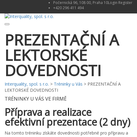
Počernická 96, 108 00, Praha 10
Login
Register
+420 296 411 494
Toggle
PREZENTAČNÍ A
navigation
LEKTORSKÉ
DOVEDNOSTI
Interquality, spol. s r.o.
>
Tréninky u Vás
>
PREZENTAČNÍ A
LEKTORSKÉ DOVEDNOSTI
TRÉNINKY U VÁS VE FIRMĚ
Příprava a realizace
efektivní prezentace (2 dny)
Na tomto tréninku získáte dovednosti potřebné pro přípravu a