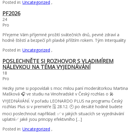
Posted in:
Uncategorized
,
PF2026
24
Pro
Přejeme Vám příjemné prožití svátečních dnů, pevné zdraví a
hodně štěstí a bezpečí při plavbě příštím rokem. Tým Interquality
Posted in:
Uncategorized
,
POSLECHNĚTE SI ROZHOVOR S VLADIMÍREM
NÁLEVKOU NA TÉMA VYJEDNÁVÁNÍ
18
Pro
Hezky jsme si popovídali s moc milou paní moderátorkou Martina
Mašková 🎧 ve studiu na Vinohradské v Český rozhlas o 🎤
VYJEDNÁVÁNÍ. V pořadu LEONARDO PLUS na programu Český
rozhlas Plus si v premiéře 🗓️ 28.12. 🕙 po desáté hodině budete
moci poslechnout například: ✅ v jakých situacích se vyjednávání
uplatní✅ jaké jsou principy efektivního […]
Posted in:
Uncategorized
,