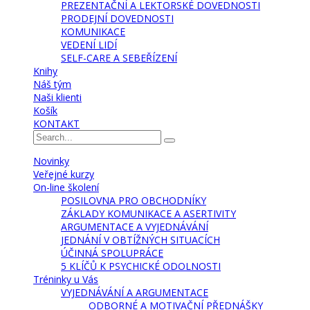
PREZENTAČNÍ A LEKTORSKÉ DOVEDNOSTI
PRODEJNÍ DOVEDNOSTI
KOMUNIKACE
VEDENÍ LIDÍ
SELF-CARE A SEBEŘÍZENÍ
Knihy
Náš tým
Naši klienti
Košík
KONTAKT
Novinky
Veřejné kurzy
On-line školení
POSILOVNA PRO OBCHODNÍKY
ZÁKLADY KOMUNIKACE A ASERTIVITY
ARGUMENTACE A VYJEDNÁVÁNÍ
JEDNÁNÍ V OBTÍŽNÝCH SITUACÍCH
ÚČINNÁ SPOLUPRÁCE
5 KLÍČŮ K PSYCHICKÉ ODOLNOSTI
Tréninky u Vás
VYJEDNÁVÁNÍ A ARGUMENTACE
ODBORNÉ A MOTIVAČNÍ PŘEDNÁŠKY