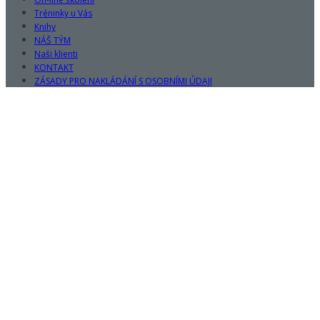
Tréninky u Vás
Knihy
NÁŠ TÝM
Naši klienti
KONTAKT
ZÁSADY PRO NAKLÁDÁNÍ S OSOBNÍMI ÚDAJI
Sign In
The password must have a minimum
of 8 characters of numbers and letters, contain at least 1 capital
letter
I want to sign up as instructor
Remember me