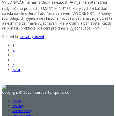
VYJEDNÁVÁNÍ je naší srdeční záležitostí ❤️ A je i tématem třetí
řady našeho podcastu SMART MINUTES, který vychází každou
středu na HeroHero. Tato řada s názvem VYSOKÉ HRY – Příběhy
rozhodujících vyjednávání historie i současnosti analyzuje důležitá
a nesmírně zajímavá vyjednávání, která ovlivnila běh světa. Každý
díl přináší i praktické poučení pro dnešní vyjednavače. První […]
Posted in:
Uncategorized
,
1
2
3
…
5
Next
Copyright © 2020 Interquality, spol. s r.o.
HOME
Novinky
Veřejné kurzy
On-line školení