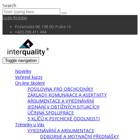
Search
Login
Register
Počernická 96, 108 00, Praha 10
+420 296 411 494
Toggle navigation
Novinky
Veřejné kurzy
On-line školení
POSILOVNA PRO OBCHODNÍKY
ZÁKLADY KOMUNIKACE A ASERTIVITY
ARGUMENTACE A VYJEDNÁVÁNÍ
JEDNÁNÍ V OBTÍŽNÝCH SITUACÍCH
ÚČINNÁ SPOLUPRÁCE
5 KLÍČŮ K PSYCHICKÉ ODOLNOSTI
Tréninky u Vás
VYJEDNÁVÁNÍ A ARGUMENTACE
ODBORNÉ A MOTIVAČNÍ PŘEDNÁŠKY