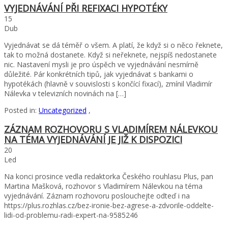
VYJEDNÁVÁNÍ PŘI REFIXACI HYPOTÉKY
15
Dub
Vyjednávat se dá téměř o všem. A platí, že když si o něco řeknete,
tak to možná dostanete. Když si neřeknete, nejspíš nedostanete
nic. Nastavení mysli je pro úspěch ve vyjednávání nesmírně
důležité. Pár konkrétních tipů, jak vyjednávat s bankami o
hypotékách (hlavně v souvislosti s končící fixací), zmínil Vladimír
Nálevka v televizních novinách na […]
Posted in:
Uncategorized
,
ZÁZNAM ROZHOVORU S VLADIMÍREM NÁLEVKOU
NA TÉMA VYJEDNÁVÁNÍ JE JIŽ K DISPOZICI
20
Led
Na konci prosince vedla redaktorka Českého rouhlasu Plus, pan
Martina Mašková, rozhovor s Vladimírem Nálevkou na téma
vyjednávání. Záznam rozhovoru poslouchejte odteď i na
https://plus.rozhlas.cz/bez-ironie-bez-agrese-a-zdvorile-oddelte-
lidi-od-problemu-radi-expert-na-9585246