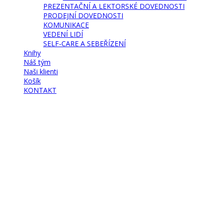
PREZENTAČNÍ A LEKTORSKÉ DOVEDNOSTI
PRODEJNÍ DOVEDNOSTI
KOMUNIKACE
VEDENÍ LIDÍ
SELF-CARE A SEBEŘÍZENÍ
Knihy
Náš tým
Naši klienti
Košík
KONTAKT
Have a question?
Send Enquiry
Message sent
Close