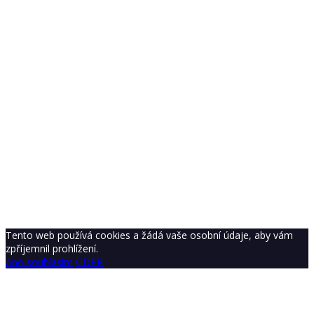
Sign In
Sign Up
Restore password
Send Reset Link
Password reset link sent
to your email
Close
Your application is sent
We'll send you an email as soon as your
application is approved.
Go To Profile
No account?
Sign Up
Sign In
Lost Password?
Tento web používá cookies a žádá vaše osobní údaje, aby vám
zpříjemnil prohlížení.
Ano souhlasím
GDPR