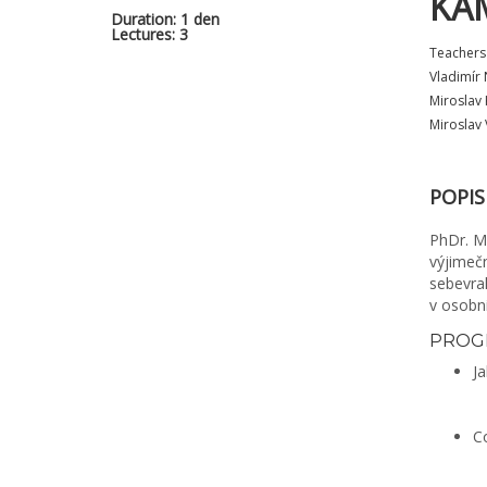
KA
Duration: 1 den
Lectures: 3
Teachers
Vladimír 
Miroslav
Miroslav 
POPIS
PhDr. Mi
výjimečn
sebevrah
v osobn
PROG
Ja
Co