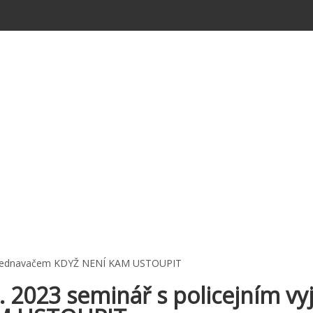
Send Enquiry
Close
 vyjednavačem KDYŽ NENÍ KAM USTOUPIT
6. 2023 seminář s policejním 