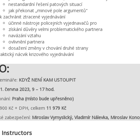
nestandardní řešení patových situací
jak překonat „minové pole argumentů“
k zachránit ztracené vyjednávání
účinné nástroje policejních vyjednavačů pro
získání důvěry velmi problematického partnera
navázání vztahu
ovlivnění partnera
dosažení změny v chování druhé strany
aktický nácvik krizového vyjednávání
O:
emináře:
KDYŽ NENÍ KAM USTOUPIT
1. června 2023, 9 – 17 hod.
onání:
Praha (místo bude upřesněno)
 900 Kč + DPH, celkem
11 979 Kč
ké zabezpečení:
Miroslav Vymyslický, Vladimír Nálevka,
Miroslav Kono
 Instructors