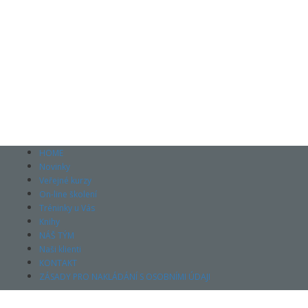
HOME
Novinky
Veřejné kurzy
On-line školení
Tréninky u Vás
Knihy
NÁŠ TÝM
Naši klienti
KONTAKT
ZÁSADY PRO NAKLÁDÁNÍ S OSOBNÍMI ÚDAJI