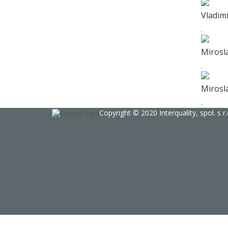
Vladim
.
Mirosl
.
Mirosl
.
Copyright © 2020 Interquality, spol. s r.
Sign In