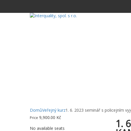
Have a question?
Message sent
Domů
Veřejný kurz
1. 6. 2023 seminář s policejním
9,900.00
Kč
Price
1. 
No available seats