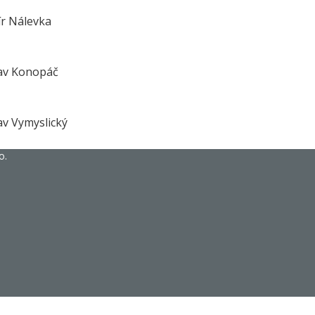
ír Nálevka
av Konopáč
av Vymyslický
o.