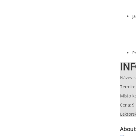
Ja
Pr
INF
Název s
Termín:
Místo k
Cena: 9
Lektors
About