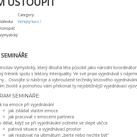
M USTOUPIT
Category:
Nálevka
Veřejný kurz
/
 Konopáč
Vymyslický
 SEMINÁŘE
roslav Vymyslický, který dlouhá léta působil jako národní koordinátor
ý trénink spolu s lektory Interquality. Ve své praxi vyjednával s nájem
y… Osvojíte si nástroje a vybroušené techniky krizového vyjednávání
ím životě a pomohou vám překonat ty nejobtížnější vyjednávací výzv
RAM SEMINÁŘE:
k na emoce při vyjednávání
jak zvládat vlastní emoce
jak pracovat s emocemi partnera
 dělat, když se při vyjednávání ocitnete ve slepé uličce
patová situace a vyjednávací prostor
jak reagovat na ultimátum „berte nebo nechte být“