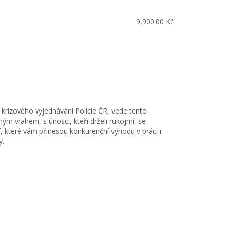
9,900.00
Kč
 krizového vyjednávání Policie ČR, vede tento
ným vrahem, s únosci, kteří drželi rukojmí, se
, které vám přinesou konkurenční výhodu v práci i
y.