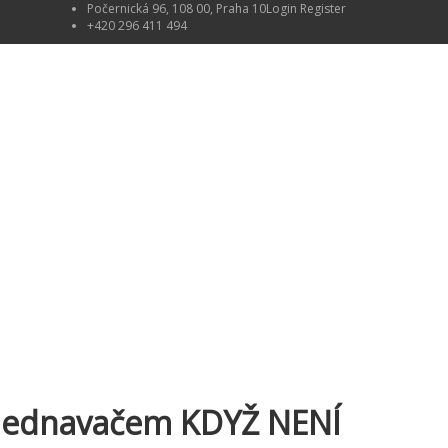
Počernická 96, 108 00, Praha 10
Login
Register
+420 296 411 494
vyjednavačem KDYŽ NENÍ