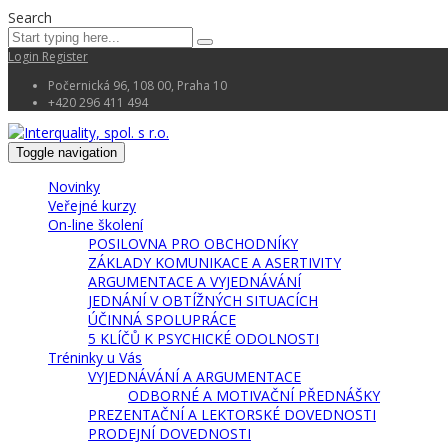
Search
Login
Register
Počernická 96, 108 00, Praha 10
+420 296 411 494
Toggle navigation
Novinky
Veřejné kurzy
On-line školení
POSILOVNA PRO OBCHODNÍKY
ZÁKLADY KOMUNIKACE A ASERTIVITY
ARGUMENTACE A VYJEDNÁVÁNÍ
JEDNÁNÍ V OBTÍŽNÝCH SITUACÍCH
ÚČINNÁ SPOLUPRÁCE
5 KLÍČŮ K PSYCHICKÉ ODOLNOSTI
Tréninky u Vás
VYJEDNÁVÁNÍ A ARGUMENTACE
ODBORNÉ A MOTIVAČNÍ PŘEDNÁŠKY
PREZENTAČNÍ A LEKTORSKÉ DOVEDNOSTI
PRODEJNÍ DOVEDNOSTI