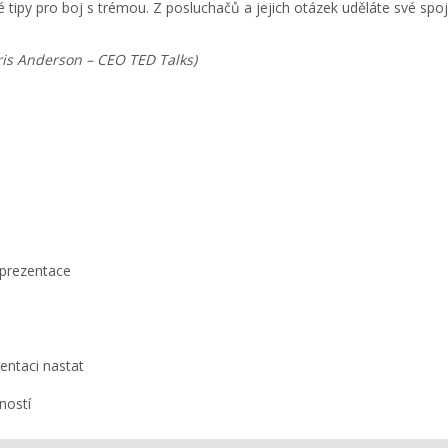
cké tipy pro boj s trémou. Z posluchačů a jejich otázek uděláte své sp
hris Anderson – CEO TED Talks)
 prezentace
zentaci nastat
ností