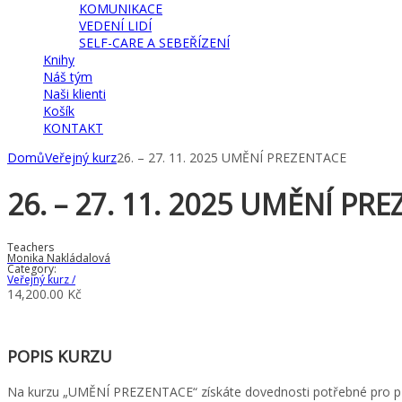
KOMUNIKACE
VEDENÍ LIDÍ
SELF-CARE A SEBEŘÍZENÍ
Knihy
Náš tým
Naši klienti
Košík
KONTAKT
Domů
Veřejný kurz
26. – 27. 11. 2025 UMĚNÍ PREZENTACE
26. – 27. 11. 2025 UMĚNÍ PR
Teachers
Monika Nakládalová
Category:
Veřejný kurz
/
14,200.00
Kč
POPIS KURZU
Na kurzu „UMĚNÍ PREZENTACE“ získáte dovednosti potřebné pro přípr