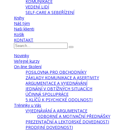
KOMUNIKACE
VEDENÍ LIDÍ
SELF-CARE A SEBEŘÍZENÍ
Knihy
Náš tým
Naši klienti
Košík
KONTAKT
Novinky
Veřejné kurzy
On-line školení
POSILOVNA PRO OBCHODNÍKY
ZÁKLADY KOMUNIKACE A ASERTIVITY
ARGUMENTACE A VYJEDNÁVÁNÍ
JEDNÁNÍ V OBTÍŽNÝCH SITUACÍCH
ÚČINNÁ SPOLUPRÁCE
5 KLÍČŮ K PSYCHICKÉ ODOLNOSTI
Tréninky u Vás
VYJEDNÁVÁNÍ A ARGUMENTACE
ODBORNÉ A MOTIVAČNÍ PŘEDNÁŠKY
PREZENTAČNÍ A LEKTORSKÉ DOVEDNOSTI
PRODEJNÍ DOVEDNOSTI