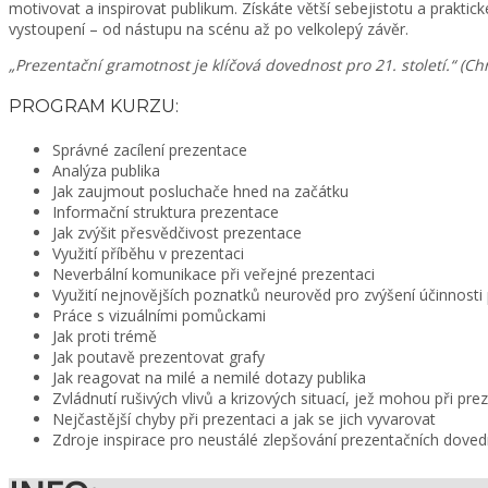
motivovat a inspirovat publikum. Získáte větší sebejistotu a prakti
vystoupení – od nástupu na scénu až po velkolepý závěr.
„Prezentační gramotnost je klíčová dovednost pro 21. století.“ (C
PROGRAM KURZU:
Správné zacílení prezentace
Analýza publika
Jak zaujmout posluchače hned na začátku
Informační struktura prezentace
Jak zvýšit přesvědčivost prezentace
Využití příběhu v prezentaci
Neverbální komunikace při veřejné prezentaci
Využití nejnovějších poznatků neurověd pro zvýšení účinnosti
Práce s vizuálními pomůckami
Jak proti trémě
Jak poutavě prezentovat grafy
Jak reagovat na milé a nemilé dotazy publika
Zvládnutí rušivých vlivů a krizových situací, jež mohou při pre
Nejčastější chyby při prezentaci a jak se jich vyvarovat
Zdroje inspirace pro neustálé zlepšování prezentačních doved