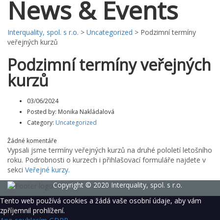
News & Events
Interquality, spol. s r.o.
>
Uncategorized
>
Podzimní termíny
veřejných kurzů
Podzimní termíny veřejných
kurzů
03/06/2024
Posted by:
Monika Nakládalová
Category:
Uncategorized
Žádné komentáře
Vypsali jsme termíny veřejných kurzů na druhé pololetí letošního
roku. Podrobnosti o kurzech i přihlašovací formuláře najdete v
sekci
Veřejné kurzy.
Copyright © 2020 Interquality, spol. s r.o.
Tento web používá cookies a žádá vaše osobní údaje, aby vám
zpříjemnil prohlížení.