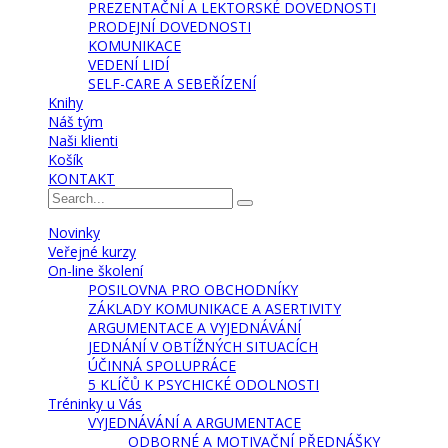
PREZENTAČNÍ A LEKTORSKÉ DOVEDNOSTI
PRODEJNÍ DOVEDNOSTI
KOMUNIKACE
VEDENÍ LIDÍ
SELF-CARE A SEBEŘÍZENÍ
Knihy
Náš tým
Naši klienti
Košík
KONTAKT
Novinky
Veřejné kurzy
On-line školení
POSILOVNA PRO OBCHODNÍKY
ZÁKLADY KOMUNIKACE A ASERTIVITY
ARGUMENTACE A VYJEDNÁVÁNÍ
JEDNÁNÍ V OBTÍŽNÝCH SITUACÍCH
ÚČINNÁ SPOLUPRÁCE
5 KLÍČŮ K PSYCHICKÉ ODOLNOSTI
Tréninky u Vás
VYJEDNÁVÁNÍ A ARGUMENTACE
ODBORNÉ A MOTIVAČNÍ PŘEDNÁŠKY