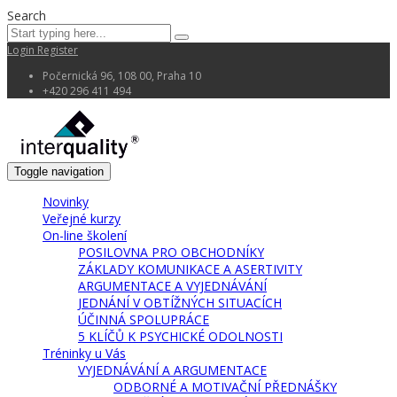
Search
Login
Register
Počernická 96, 108 00, Praha 10
+420 296 411 494
Toggle navigation
Novinky
Veřejné kurzy
On-line školení
POSILOVNA PRO OBCHODNÍKY
ZÁKLADY KOMUNIKACE A ASERTIVITY
ARGUMENTACE A VYJEDNÁVÁNÍ
JEDNÁNÍ V OBTÍŽNÝCH SITUACÍCH
ÚČINNÁ SPOLUPRÁCE
5 KLÍČŮ K PSYCHICKÉ ODOLNOSTI
Tréninky u Vás
VYJEDNÁVÁNÍ A ARGUMENTACE
ODBORNÉ A MOTIVAČNÍ PŘEDNÁŠKY