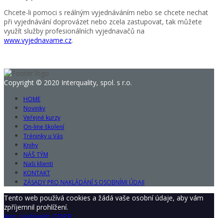
Chcete-li pomoci s reálným vyjednáváním nebo se chcete nechat
při vyjednávání doprovázet nebo zcela zastupovat, tak můžete
využít služby profesionálních vyjednavačů na
www.vyjednavame.cz
.
Copyright © 2020 Interquality, spol. s r.o.
HOME
Novinky
Veřejné kurzy
On-line školení
Tréninky u Vás
Knihy
NÁŠ TÝM
Naši klienti
KONTAKT
ZÁSADY PRO NAKLÁDÁNÍ S OSOBNÍMI ÚDAJI
Tento web používá cookies a žádá vaše osobní údaje, aby vám
zpříjemnil prohlížení.
Ano souhlasím
GDPR