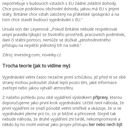
nepotřebuje v budoucích vztazích s EU žádné zvláštní dohody.
Chce pouze podobnou obchodní dohodu, jakou má EU s jinými
státy. Británie chce vztah založený na přátelské spolupráci a na
tom chce stavět budoucí vyjednávání s EU.“
Ursula von der Leyenová: „Pokud Británie nebude respektovat
unijní pravidla týkající se životního prostředí, pracovních podmínek,
daní či státní pomoci, nemůže se dočkat „plnohodnotného
přístupu na největší jednotný trh na světě.“
Zdroj: investing.com, novinky.cz
Trocha teorie (jak to vidíme my)
:
Vyjednávání velmi často nezačne první schůzkou. Již před ní se obě
strany mohou pokoušet získat lepší pozici tím, jaké informace
zveřejní nebo jakou vytváří atmosféru.
Z našeho pohledu jsou obě vyjádření výsledkem
přípravy
, kterou
doporučujeme jako první krok vyjednávání. Určitě není náhoda, že
první vyjádření se snaží působit velmi smířlivě a ukazuje, že si ve
vyjednávání jdeme pro to, co je běžné a přirozené. Stejně tak
nebude náhoda, že druhé vyjádření zní tvrdě, nekompromisně a
někdo by ho mohl vnímat jako projev přístupu
ber nebo nech být
.