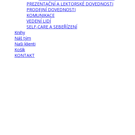
PREZENTAČNÍ A LEKTORSKÉ DOVEDNOSTI
PRODEJNÍ DOVEDNOSTI
KOMUNIKACE
VEDENÍ LIDÍ
SELF-CARE A SEBEŘÍZENÍ
Knihy
Náš tým
Naši klienti
Košík
KONTAKT
Have a question?
Send Enquiry
Message sent
Close