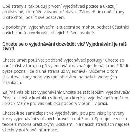
Obě strany si tak budují prvotní vyjednávací pozice a ukazují
protistraně, co může v úvodu očekávat. Zároveň tím obě strany
určitě chtějí posílit své postavení.
S podobnými vyjednávacími situacemi se mohou potkat i účastníci
našich kurzů a vyzkoušet si jejich řešení osobně.
Chcete se o vyjednávání dozvědět víc? Vyjednávání je náš
život!
Chcete umět používat podobné vyjednávací postupy? Chcete se
naučit číst v tom, co při vyjednávání naznačuje druhá strana? Rádi
byste poznali, že druhá strana už vyjednává? Můžeme o tom
diskutovat tady nebo vás rádi přivítáme na našich webových
stránkách.
Zajímá vás oblast vyjednávání? Chcete se stát lepšími vyjednavači?
Přejete si být v kontaktu s lidmi, pro které je vyjednávání koníčkem
i prací? Máme pro vás nabídku podpory v teorii i v praxi.
Chcete-li se sami zlepšit ve vyjednávání, jsou pro vás připraveny
kurzy vyjednávání v různých úrovních obtížnosti. Spojuje se v nich
teorie s mnoha praktickými ukázkami. Na našich stránkách najdete
všechny potřebné informace.