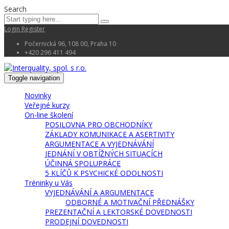
Search
Login
Register
Počernická 96, 108 00, Praha 10
+420 296 411 494
Toggle navigation
Novinky
Veřejné kurzy
On-line školení
POSILOVNA PRO OBCHODNÍKY
ZÁKLADY KOMUNIKACE A ASERTIVITY
ARGUMENTACE A VYJEDNÁVÁNÍ
JEDNÁNÍ V OBTÍŽNÝCH SITUACÍCH
ÚČINNÁ SPOLUPRÁCE
5 KLÍČŮ K PSYCHICKÉ ODOLNOSTI
Tréninky u Vás
VYJEDNÁVÁNÍ A ARGUMENTACE
ODBORNÉ A MOTIVAČNÍ PŘEDNÁŠKY
PREZENTAČNÍ A LEKTORSKÉ DOVEDNOSTI
PRODEJNÍ DOVEDNOSTI