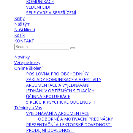
KOMUNIKACE
VEDENÍ LIDÍ
SELF-CARE A SEBEŘÍZENÍ
Knihy
Náš tým
Naši klienti
Košík
KONTAKT
Novinky
Veřejné kurzy
On-line školení
POSILOVNA PRO OBCHODNÍKY
ZÁKLADY KOMUNIKACE A ASERTIVITY
ARGUMENTACE A VYJEDNÁVÁNÍ
JEDNÁNÍ V OBTÍŽNÝCH SITUACÍCH
ÚČINNÁ SPOLUPRÁCE
5 KLÍČŮ K PSYCHICKÉ ODOLNOSTI
Tréninky u Vás
VYJEDNÁVÁNÍ A ARGUMENTACE
ODBORNÉ A MOTIVAČNÍ PŘEDNÁŠKY
PREZENTAČNÍ A LEKTORSKÉ DOVEDNOSTI
PRODEJNÍ DOVEDNOSTI